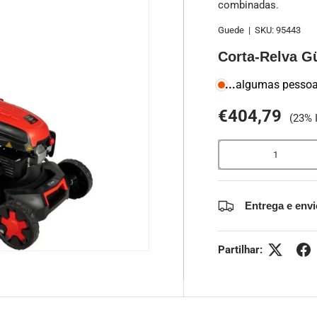
combinadas.
Guede
|
SKU:
95443
Corta-Relva 
...
algumas pessoa
€404,79
(23% 
Qtd.
Entrega e env
Partilhar: