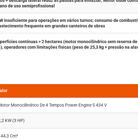
ros + descarga lateral reduz as pausas para esvaziar; Motor Güde confi
/ano de uso semiprofissional
kW insuficiente para operações em vários turnos; consumo de combustív
bastecimento frequente em grandes canteiros de obras
perfícies contínuas > 2 hectares (motor monocilíndrico sem reserva de
 operadores com limitações físicas (peso de 25,3 kg + pressão na al
alor
Motor Monocilíndrico De 4 Tempos Power-Engine S 434 V
2,2 KW (3 HP)
144,3 Cm³