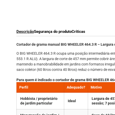
Descrição
Segurança do produto
Críticas
Cortador de grama manual BIG WHEELER 464.3 R – Largura d
O BIG WHEELER 464.3 R ocupa uma posição intermediária en
553.1 R ALU). A largura de corte de 457 mm permite cobrir á
mantendo a manobrabilidade em jardins com formatos irregu
saco coletor (60 litros contra 40 litros) reduz o número de 
Para quem é indicado o cortador de grama BIG WHEELER 46
Perfil
Adequado?
Motivo
Hobbista / proprietário
Largura de 457
Ideal
de jardim particular
sessão; 7 posi