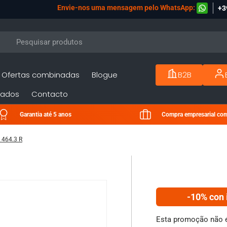
Envie-nos uma mensagem pelo WhatsApp:
+3
Ofertas combinadas
Blogue
B2B
sados
Contacto
Garantia até 5 anos
Compra empresarial com
 464.3 R
-10% con 
Esta promoção não é