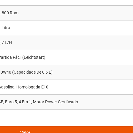
2.800 Rpm
 Litro
0,7 L/h
artida Fácil (Leichtstart)
10W40 (capacidade De 0,6 L)
Gasolina, Homologada E10
CE, Euro 5, 4 Em 1, Motor Power Certificado
Valor