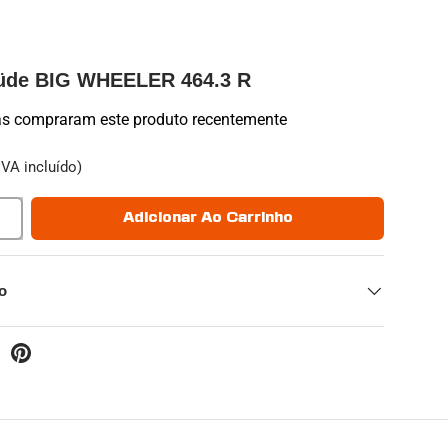
Güde BIG WHEELER 464.3 R
s compraram este produto recentemente
IVA incluído)
Adicionar Ao Carrinho
io