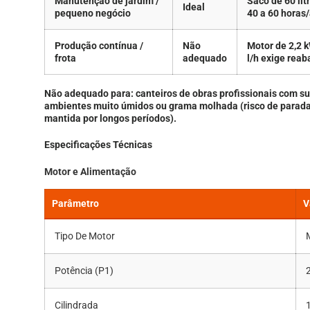
Manutenção de jardim /
Saco de 60 lit
Ideal
pequeno negócio
40 a 60 horas
Produção contínua /
Não
Motor de 2,2 
frota
adequado
l/h exige rea
Não adequado para:
canteiros de obras profissionais com su
ambientes muito úmidos ou grama molhada (risco de parada),
mantida por longos períodos).
Especificações Técnicas
Motor e Alimentação
Parâmetro
V
Tipo De Motor
Potência (P1)
Cilindrada