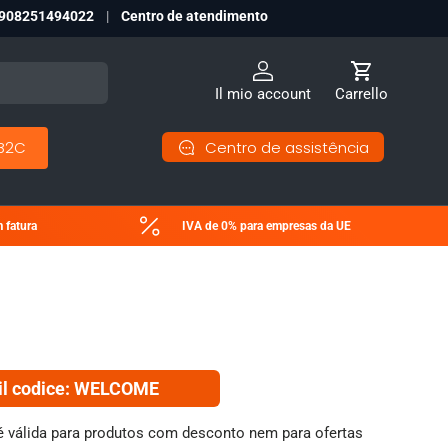
908251494022
Centro de atendimento
Iniciar sessão
Carrinho
Il mio account
Carrello
Centro de assistência
B2C
 fatura
IVA de 0% para empresas da UE
il codice:
WELCOME
 válida para produtos com desconto nem para ofertas