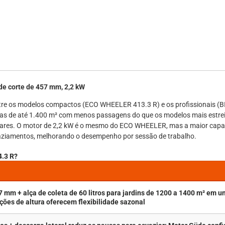
e corte de 457 mm, 2,2 kW
tre os modelos compactos (ECO WHEELER 413.3 R) e os profissionais 
reas de até 1.400 m² com menos passagens do que os modelos mais estrei
lares. O motor de 2,2 kW é o mesmo do ECO WHEELER, mas a maior capa
esvaziamentos, melhorando o desempenho por sessão de trabalho.
4.3 R?
 mm + alça de coleta de 60 litros para jardins de 1200 a 1400 m² em 
ções de altura oferecem flexibilidade sazonal