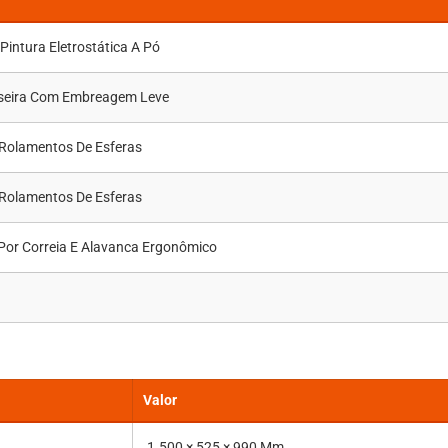
intura Eletrostática A Pó
seira Com Embreagem Leve
Rolamentos De Esferas
Rolamentos De Esferas
 Por Correia E Alavanca Ergonômico
Valor
1.500 × 525 × 990 Mm