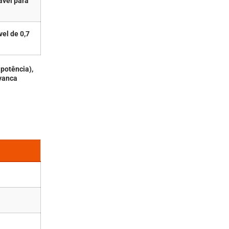
ável para
el de 0,7
 potência),
avanca