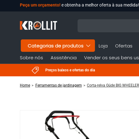
Peça um orçamento!
e obtenha a melhor oferta à sua medida!
Ir Para O Conteúdo
Pesquisar
Categorias de produtos
Loja
Ofertas
Sobre nós
Assistência
Vender os seus bens u
Preços baixos e ofertas do dia
Home
Ferramentas de jardinagem
Corta-relva Güde BIG WHEELER